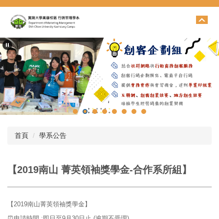
跳
到
主
要
內
容
區
首頁
學系公告
【2019南山 菁英領袖獎學金-合作系所組】
【2019南山菁英領袖獎學金】
⏰申請時間 :即日至9月30日止 (逾期不受理)