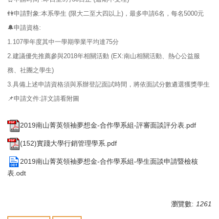
👫申請對象:本系學生 (限大二至大四以上)，最多申請6名，每名5000元
🔔申請資格:
1.107學年度其中一學期學業平均達75分
2.
建議優先推薦參與2018年相關活動 (EX:南山相關活動、熱心公益服
務、社團之學生)
3.具備上述申請資格須與系辦登記面試時間，將依面試分數遴選獲獎學生
📌申請文件:詳文請看附圖
2019南山菁英領袖夢想金-合作學系組-評審面談評分表.pdf
(152)實踐大學行銷管理學系.pdf
2019南山菁英領袖夢想金-合作學系組-學生面談申請暨檢核
表.odt
瀏覽數:
1261