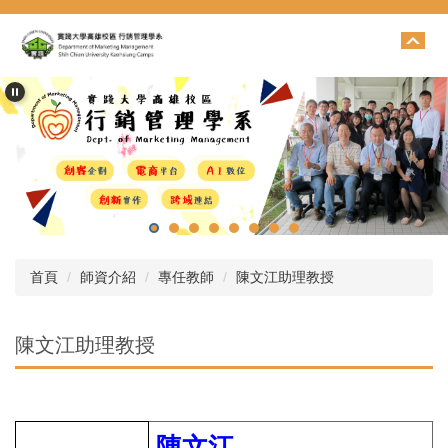
跳
到
主
要
內
容
區
首頁
師資介紹
專任教師
陳文江助理教授
陳文江助理教授
陳文江