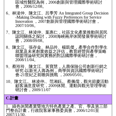
區域性醫院為例，2006創新與管理國際學術研討
會，2006/12/08。
6、林淩仲、陳文江、呂季芳 An Integrated Group Decision
-Making Dealing with Fuzzy Preferences for Service
Innovation ，2007創新與管理國際學術研討會，
2007/10/06。
7、陳文江、林淩仲、葉惠仁，社區文化產業推動與居民
認同關係之探討，2008海峽兩岸休閒發展學術研討
會，2008/09/08。
8、陳文江、張存金、林品吟、楊凱傑，產學合作對學生
就業及未來創業效益之評估，教育經營與產學策略
聯盟理論研究與實務的對話國際學術研討會，
2008/11/04。
9、蔡玲玲、陳文江、黃寶慧，人壽保險公司創新行銷之
研究-以新光人壽為例，商學與資訊國際學術研討
會-21世紀之前瞻與挑戰 ，2009/05/01。
10、陳文江,、林凌仲,、范湘鈺,、蔡佩儒，觀光節慶活動
顧客滿意度研究，2009休閒、運動與觀光管理學術
研討會，2009/11/07
C.
計畫
1、
綠色休閒產業暨地方特色產業之產、官、學及第三部
門整合計畫，行政院客家事務委員會，2006/12/01至
2007/11/30。