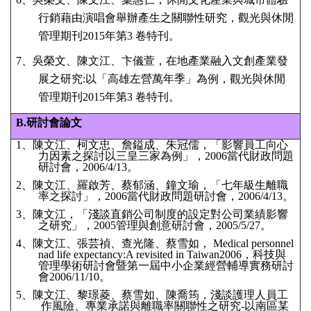
行銷藉由演唱會舉辦產生之關聯性研究，觀光與休閒
管理期刊2015年第3 卷特刊。
7、吳榮文、陳文江、卞儀萱，在地產業融入文創產業發
展之研究:以「高雄左營萬年季」為例，觀光與休閒
管理期刊2015年第3 卷特刊。
B.
研討會論文
1、陳文江、柯文忠、詹鎰成、朱冠儒，「影響員工向心
力因素之探討以三皇三家為例」，2006當代財政問題
研討會，2006/4/13。
2、陳文江、羅啟芳、蔡郁涵、鐘文瑜，「七年級生離職
率之探討」，2006當代財政問題研討會，2006/4/13。
3、陳文江，「淺談直銷公司制度的設定對公司業績影響
之研究」，2005管理與創意研討會，2005/5/27。
4、陳文江、張芸禎、查光隆、蔡雪如， Medical personnel
nad life expectancy:A revisited in Taiwan2006，科技與
管理學術研討會暨第一屆中小企業經營輔導實務研討
會2006/11/10。
5、陳文江、黎璟菱、蔡雪如、陳喬筠，淺談護理人員工
作風險、專業承諾與離職率關聯性之研究-以南區某