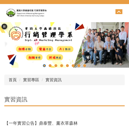
跳
到
主
要
內
容
區
首頁
實習專區
實習資訊
實習資訊
【一年實習公告】鼎泰豐、薰衣草森林