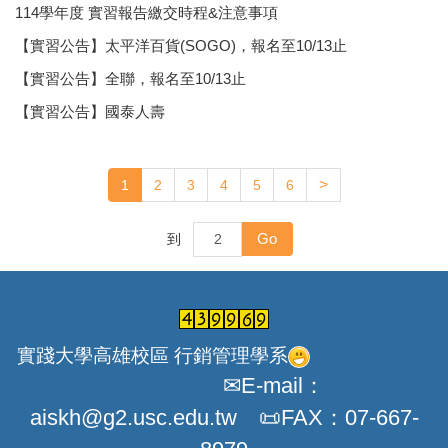
114學年度 實習報告繳交時程&注意事項
【實習公告】太平洋百貨(SOGO)，報名至10/13止
【實習公告】全聯，報名至10/13止
【實習公告】國泰人壽
>
1
2
3
4
5
6
Go
到
實踐大學高雄校區 行銷管理學系
✉E-mail：
aiskh@g2.usc.edu.tw 📜FAX：07-667-