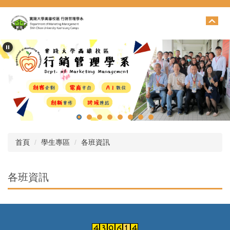
跳
到
主
要
內
容
區
首頁
學生專區
各班資訊
各班資訊