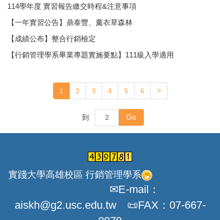
114學年度 實習報告繳交時程&注意事項
【一年實習公告】鼎泰豐、薰衣草森林
【成績公布】整合行銷檢定
【行銷管理學系畢業專題實施要點】111級入學適用
>
1
2
3
4
5
6
Go
到
實踐大學高雄校區 行銷管理學系
✉E-mail：
aiskh@g2.usc.edu.tw 📜FAX：07-667-