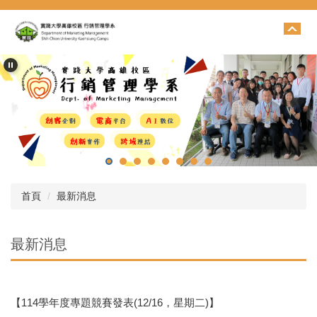
跳
到
主
要
內
容
區
首頁
最新消息
最新消息
【114學年度專題競賽發表(12/16，星期二)】