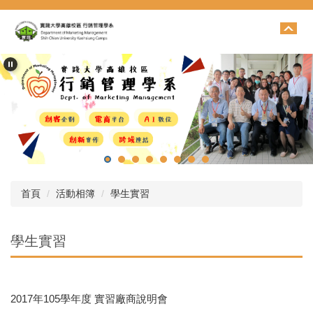
跳
到
主
要
內
容
區
首頁
活動相簿
學生實習
學生實習
2017年105學年度 實習廠商說明會