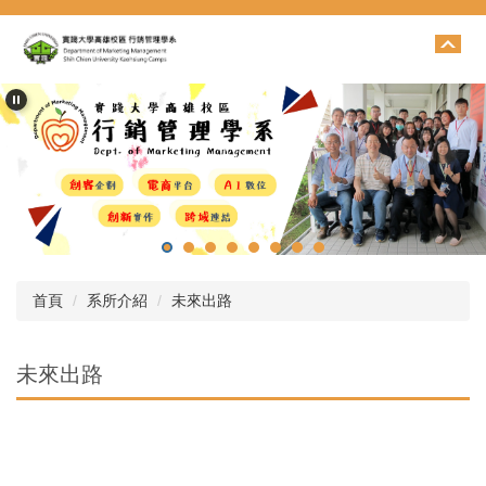
跳
到
主
要
內
容
區
首頁
系所介紹
未來出路
未來出路